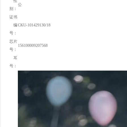
性
公
别：
证书
编
CKU-101429130/18
号：
芯片
156100009207568
号：
耳
号：