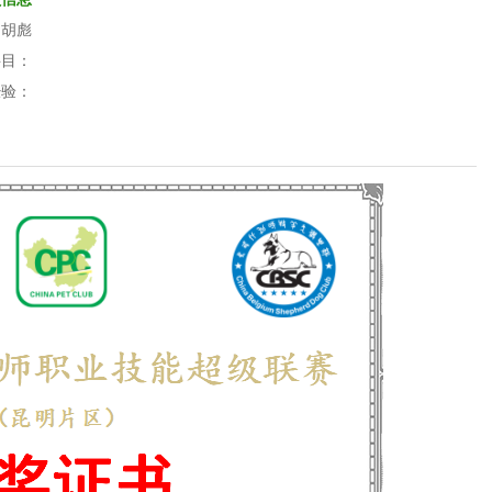
：
胡彪
科目：
经验：