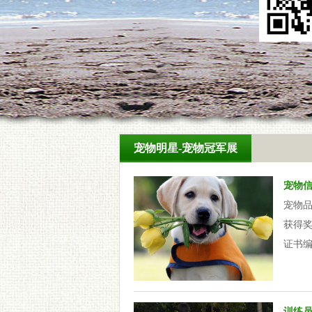
宠物明星-宠物冠军展
宠物
宠物
获得
证书
训练