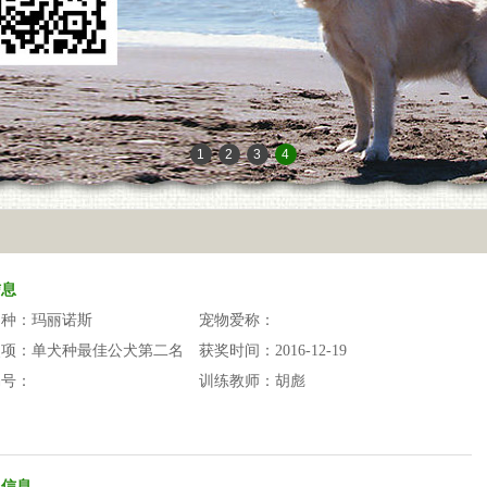
1
2
3
4
5
6
信息
品种：
玛丽诺斯
宠物爱称：
奖项：
单犬种最佳公犬第二名
获奖时间：
2016-12-19
编号：
训练教师：
胡彪
员信息