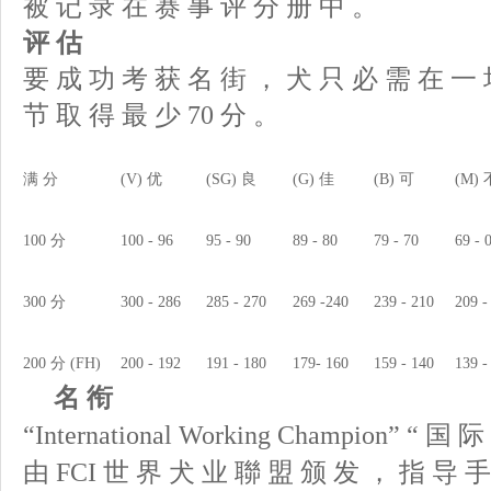
被 记 录 在 赛 事 评 分 册 中 。
评 估
要 成 功 考 获 名 街 ， 犬 只 必 需 在 一 
节 取 得 最 少 70 分 。
满 分
(V) 优
(SG) 良
(G) 佳
(B) 可
(M)
100 分
100 - 96
95 - 90
89 - 80
79 - 70
69 - 
300 分
300 - 286
285 - 270
269 -240
239 - 210
209 -
200 分 (FH)
200 - 192
191 - 180
179- 160
159 - 140
139 -
名 衔
“International Working Champion” “ 
由 FCI 世 界 犬 业 聯 盟 颁 发 ， 指 导 手