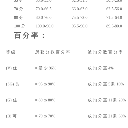
35 分
35.0-33.0
32.5-31.5
30.5-28.0
70 分
70.0-66.5
66.0-63.0
62.5-56.0
80 分
80.0-76.0
75.5-72.0
71.5-64.0
100 分
100.0-96.0
95.5-90.0
89.5-80.0
百 分 率 ：
等 级
所 获 分 数 百 分 率
被 扣 分 数 百 分 率
(V) 优
= 最 少 96%
或 扣 分 至 4%
(SG) 良
= 95 to 90%
或 扣 分 至 5 到 10%
(G) 佳
= 89 to 80%
或 扣 分 至 11 到 20%
(B) 可
= 79 to 70%
或 扣 分 至 21 到 30%