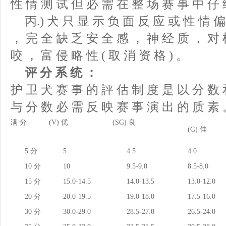
性 情 测 试 但 必 需 在 整 场 赛 事 中 仔
丙.) 犬 只 显 示 负 面 反 应 或 性 情 
， 完 全 缺 乏 安 全 感 ， 神 经 质 ， 对 
咬 ， 富 侵 略 性 ( 取 消 资 格 ) 。
评
分
系
统
：
护 卫 犬 赛 事 的 評 估 制 度 是 以 分 数 
与 分 数 必 需 反 映 赛 事 演 出 的 质 素
满 分
(V) 优
(SG) 良
(G) 佳
5 分
5
4.5
4.0
10 分
10
9.5-9.0
8.5-8.0
15 分
15.0-14.5
14.0-13.5
13.0-12.0
20 分
20.0-19.5
19.0-18.0
17.5-16.0
30 分
30.0-29.0
28.5-27.0
26.5-24.0