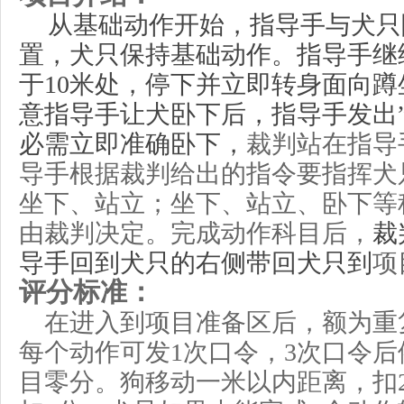
从
基础动作
开始，指导手
与
犬只
置
，
犬只保持基础动作。指导手继
于
10米处，
停下并立即转身面向蹲
意指导手让犬卧下后，
指导手发出
必需立即准确
卧
下，
裁判站
在
指导
导手根据裁判给出的指令要
指挥犬
坐下、站立；坐下、站立、卧下等
由裁判决定。完成动作科目后，
裁
导手回到犬只的右侧
带回犬只到
项
评分标准：
在进入到项目准备区后，额为重
每个
动作可发
1
次
口令
，
3次口令
目零分。狗移动一米以内距离，扣