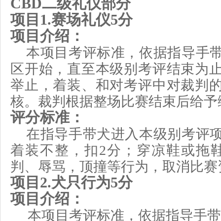
CBD二级礼仪部分
项目
1
.
赛场礼仪
5
分
项目介绍：
本项目考评标准，依据指导手
区开始，直至本级别考评结束为
举止，着装、和对考评中对裁判
核。
裁判根据整场比赛结束后给予
评分标准：
在指导手带犬进入本级别考评
着装不整，扣
2分；穿凉鞋或拖
判、辱骂，顶撞等行为，取消比赛
项目
2
.
犬只行为
5
分
项目介绍：
本项目考评标准，依据指导手带