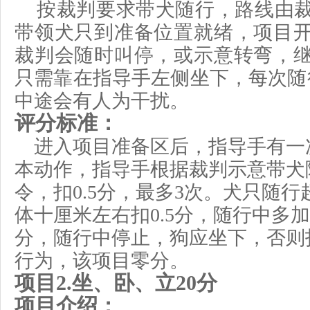
按裁判要求带犬随行，路线由
带领犬只到准备位置就绪，项目
裁判会随时叫停，或示意转弯，
只需靠在指导手左侧坐下，每次随
中途会有人为干扰。
评分标准：
进入项目准备区后，指导手有一
本动作，指导手根据裁判示意带犬
令，扣
0.5分，最多3次。
犬只随行
体十厘米左右扣
0.5
分，
随行中多加
分，
随行中停止，狗应坐下，否则
行为
，该项目零分。
项目
2.
坐、卧、立
2
0
分
项目介绍：