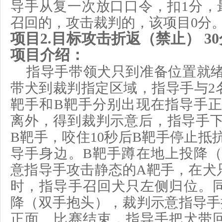
导手从复一次放口口令，扣1分，
召回的
，攻击
裁判的
，该项目
0分
项目
2
.
目标攻击折返（禁止）
30
项目介绍：
指导手带领犬只到准备位置就
带犬到裁判指定区域，指导手与
2
靶手
和
B靶手分别出现
在
指导手
离外，得到裁判示意后，指导手
B
靶手，咬住
10
秒后
B靶手停止抵
导手身边。B靶手蹲在地上投降
意指导手攻击静态的A靶手，在犬只
时，指导手召回犬只左侧归位。
降（双手抱头），裁判示意指导手
正面。比赛结束，
指导手把犬带