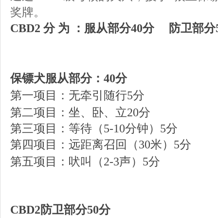
奖牌。
CBD2
分
为
：
服从
部分
40
分
防卫部分
J6 a+ B3 B! @1 o
% d) ]! U g8 P6 M$ F- ]7 J
保镖
犬服从部分：
40
分
; W* p3 X: I( D# c2 v9 N
第一项目：
无牵引
随行
5
分
. o% E& k! h, s% z# `
第二项目：
坐、卧、立
20
分
第三项目：
等待（
5-10
分钟）
5分
第四项目：
远距离召回（
30
米）
5
分
, v, ~* 
第五项目：
吠叫（
2-3
声）
5
分
g& n-
CBD2
防卫部分
50
分