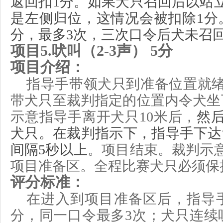
返回扣
1
分。如果犬只
召回后
以站
是左侧归位
，这情况会被扣除
1
分
分，最多3次，三次口令后犬未召
项目
5.
吠叫（
2-3
声）
5
分
项目介绍：
指导手带领犬只到准备位置就
带犬只至
裁判
指定的
位置
内
令犬坐
示意
指导手离开犬只
10米
后，
然
犬只。在裁判指示下，指导手
下达
间隔5秒以上
。项目结束
。裁判示
项目准备区。全程比赛犬只必须保
评分标准：
在进入到项目准备区后，指导
分，同一口令最多3次；犬只连续