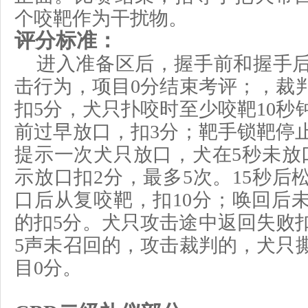
个咬靶作为干扰物。
评分标准：
进入准备区后，握手前和握手
击行为，项目
0分结束考评；，裁
扣5分，
犬只
扑咬时至少咬靶
10
前过早放口，扣3分；靶手锁靶停
提示一次犬只放口，犬在5秒未放
示
放
口扣
2分，
最多
5次。
1
5
秒
后
口后从复咬靶，扣10分；
唤回后
的扣
5分。犬只攻击途中返回失败扣
5声未召回的
，攻击
裁判的
，
犬只
目
0分。