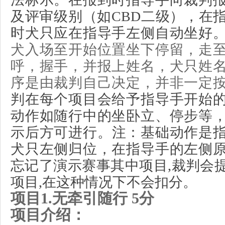
及
评审
级别（如
CBD二级
），在
时犬只应在指导手左侧自动坐好
犬入场至开始
位置坐下停留
，走
呼，握手，并报上姓名，犬只姓
序是由裁判自己决定，并非一定
判在每个项目会给予指导手开始
动作如
随行中的坐卧立
、停步等
示
后方可
进行
。
注：基础动作是
犬只左侧归位，在指导手的左侧
忘记了演示赛事其中项目
,裁判会
项目
,在这种情况下不会扣分
。
项目
1.
无
牵引随行
5
分
项目介绍：