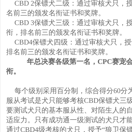
CBD 2
保镖犬二级：通过审核犬只，
名前三的颁发名衔证书和奖牌。
CBD 3
保镖犬三级：通过审核犬只，
衔，排名前三的颁发名衔证书和奖牌。
CBD4
保镖犬四级：通过审核犬只，授
排名前三的颁发名衔证书和奖牌。
年总决赛各级第一名，
CPC赛宠
衔。
每个级别采用百分制，综合得分
60
分
服从考试
是犬只能够考核
CBD
保镖犬三
要测试犬只的基本服从性、对陌生人的
适应力。只有成功通
一
级测试的犬只才
通过
CBD4
级考核的犬只，授予“狼卫保