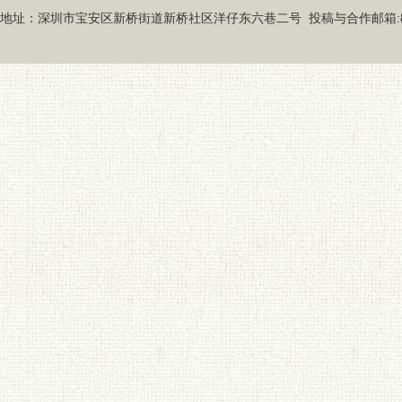
地址：深圳市宝安区新桥街道新桥社区洋仔东六巷二号 投稿与合作邮箱:87919