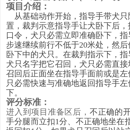
项目介绍：
从
基础动作
开始，指导手
带
犬只
置
，
裁判示意指导手让犬卧下后，
口令，犬只必需立即准确
卧
下，指
步
速
继续前行不低于
20米处，
然后
卧下
中的犬只。在裁判指示下，指
犬只名字把它召回，犬只必需直接
召回后正面坐在
指导手
面前或是左
只必需快速与准确地返回指导手左
下。
评分标准：
进入到项目准备区后，
不正确的
手分腿而立
扣
1分
、不正确地坐在