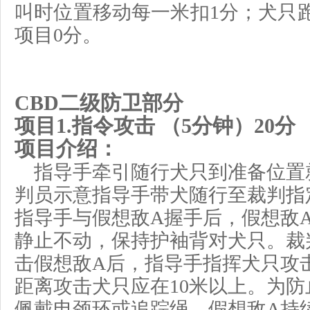
叫时位置
移动
每一米扣
1分
；犬只
项目
0分。
CBD二级防卫部分
项目
1
.
指令攻击
（
5
分钟）
20
分
项目介绍：
指导手牵引随行犬只到准备位置
判员示意指导手带犬随行
至
裁判
指
指导手与假想敌
A握手后，假想敌
静止不动，保持护袖背对犬只。裁
击假想敌A后，指导手指挥犬只攻
距离
攻击
犬只
应在
10
米
以上。为防
佩戴电颈环或追踪绳。假想敌
A
持