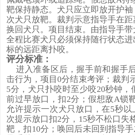
靶保持静态。犬只应立即放开护袖
次犬只放靶。裁判示意指导手在距
换回犬只。
项目结束
。由指导手带
全程比赛犬只必须保持随行状态进
标的远距离扑咬
。
评分标准：
进入准备区后，握手前和握手
击行为，项目
0分结束考评；裁判
5分，
犬只
扑咬时至少咬
20秒钟
前过早放口，扣2分；假想敌A锁
允许提示一次犬只放口，在5秒以
次提示
放
口扣
2分，1
5
秒不松口失
靶，扣
10分；
唤回后未回到指导手