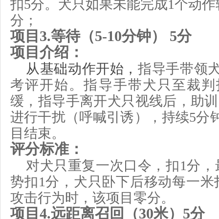
扣
5分。
犬只如果未能完成
1个动作
分
；
项目
3
.
等待（
5-10
分钟）
5
分
项目介绍：
从
基础动作
开始，
指导手带领
考评开始。
指导手带犬只至
裁判
缓，指导手离开犬只视线后，
助训
进行干扰
（呼喊引诱）
，持续
5
分
目结束
。
评分标准：
对犬只重复一次口令，扣
1分，
势扣1分，
犬只
卧下后
移动
每一米
攻击
行为时
，该项目
零
分。
项目
4
.
远距离召回（
30
米）
5
分