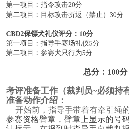
第一项目：
指令攻击
20
分
. o% E& k! h, s% z# `. 
第二项目：
目标攻击折返（禁止）
30
分
CBD2
保镖
犬
礼仪评分：
10
分
第一项目：指导手赛场礼仪
5
分
第二项目：参赛犬只行为
5
分
E'
总分：
100
分
考评
准备工作
（裁判员
~
必须持
准备动作介绍：
开始前，指导手
带着有牵引绳
参赛资格臂章，臂章上显示的号
法标示。
在报到时指导手
向
裁判