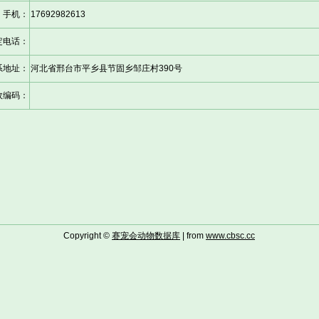
手机：
17692982613
定电话：
系地址：
河北省邢台市平乡县节固乡邹庄村390号
政编码：
Copyright ©
赛宠会动物数据库
| from
www.cbsc.cc