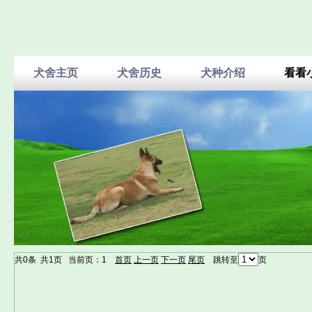
犬舍主页
犬舍历史
犬种介绍
看看
共
0
条 共
1
页 当前页：
1
首页
上一页
下一页
尾页
跳转至
页