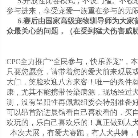
5.
开放性比赛模式，不设门槛。不收
参与进来，享受宠爱一族重在参与的无
6.
赛后由国家高级宠物驯导师为大家
众最关心的问题，（在受到猛犬伤害威
CPC
全力推广“全民参与，快乐养宠”，
只要您愿意，请带着您的爱犬前来观展
大门，笑脸欢迎八方来客！唯一的条件
康，尤其不能携带传染病源，现场经过
测，没有呈阳性再佩戴组委会特别准备
可以昂首踏进展馆看自己喜欢看的，买
欢玩的，乐自己喜欢乐的！真正做到人
本次犬展，有爱犬赛跑，有人犬共舞，